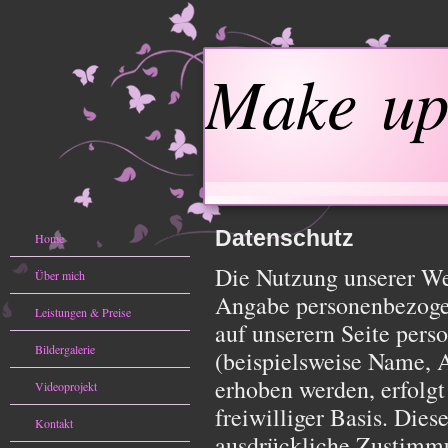
Make up
Datenschutz
Home
Die Nutzung unserer Web
Über mich
Angabe personenbezoge
Leistungen & Preise
auf unserern Seite per
Bildergalerie
(beispielsweise Name, A
erhoben werden, erfolgt
Videoprojekt
freiwilliger Basis. Die
Kontakt
ausdrückliche Zustimmu