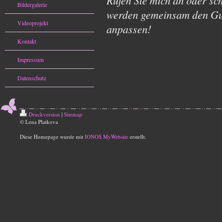
Rufen Sie mich an oder sc
Bildergalerie
werden gemeinsam den Gu
Videoprojekt
anpassen!
Kontakt
Impressum
Datenschutz
Druckversion
|
Sitemap
© Lena Platkova
Diese Homepage wurde mit
IONOS MyWebsite
erstellt.